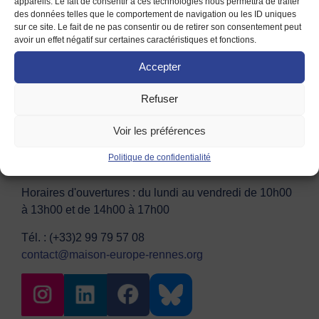
appareils. Le fait de consentir à ces technologies nous permettra de traiter
des données telles que le comportement de navigation ou les ID uniques
sur ce site. Le fait de ne pas consentir ou de retirer son consentement peut
avoir un effet négatif sur certaines caractéristiques et fonctions.
Accepter
Contact
Adhésion
Mentions légales
Conditions d’utilisation
Refuser
Voir les préférences
Maison de l'Europe de Rennes et de Haute
Bretagne – CENTRE EUROPE DIRECT
Politique de confidentialité
10 Place du Parlement de Bretagne, 35000 Rennes
Horaires d'ouvertures : du lundi au vendredi de 10h00
à 13h00 et de 14h00 à 17h00
Tél. : (+33)2 99 79 57 08
contact@maison-europe-rennes.org