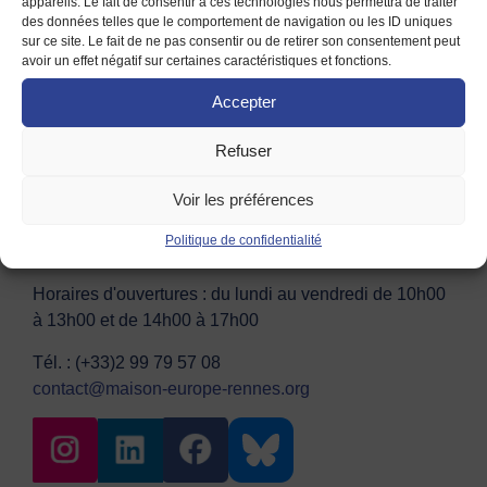
appareils. Le fait de consentir à ces technologies nous permettra de traiter
des données telles que le comportement de navigation ou les ID uniques
sur ce site. Le fait de ne pas consentir ou de retirer son consentement peut
avoir un effet négatif sur certaines caractéristiques et fonctions.
Accepter
Contact
Adhésion
Mentions légales
Conditions d’utilisation
Refuser
Voir les préférences
Maison de l'Europe de Rennes et de Haute
Bretagne – CENTRE EUROPE DIRECT
Politique de confidentialité
10 Place du Parlement de Bretagne, 35000 Rennes
Horaires d'ouvertures : du lundi au vendredi de 10h00
à 13h00 et de 14h00 à 17h00
Tél. : (+33)2 99 79 57 08
contact@maison-europe-rennes.org