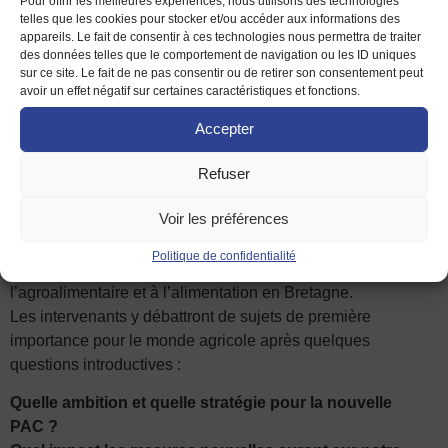
Pour offrir les meilleures expériences, nous utilisons des technologies
–
Loïc GUINES
: Président de la Chambre d’Agriculture
telles que les cookies pour stocker et/ou accéder aux informations des
d’Ille-et-Vilaine
appareils. Le fait de consentir à ces technologies nous permettra de traiter
–
Mary HENRY
: chargée de mission PAC à la Chambre
des données telles que le comportement de navigation ou les ID uniques
sur ce site. Le fait de ne pas consentir ou de retirer son consentement peut
régionale d’Agriculture de Bretagne
avoir un effet négatif sur certaines caractéristiques et fonctions.
– Laurent BARBOT
: Responsable du Marché de
l’Agriculture au Crédit Agricole d’Ille-et-Vilaine
Accepter
– Joseph MÉNARD :
Vice Président à la Maison de
l’Europe de Rennes et Haute Bretagne et ancien Président
Refuser
de la Chambre d’Agriculture d’Ille-et-Vilaine.
Voir les préférences
Cette soirée sera animée par
Jean DUBÉ
, Directeur de la
Politique de confidentialité
Rédaction au magazine Terra dédié à l’agriculture, à
l’agroalimentaire et à l’alimentation en Bretagne.
Les intervenants y débattront de sujets de première
importance pour le monde agricole après quelques
questions introductives :
Quelle ambition et quelle stratégie pour la nouvelle
PAC ?