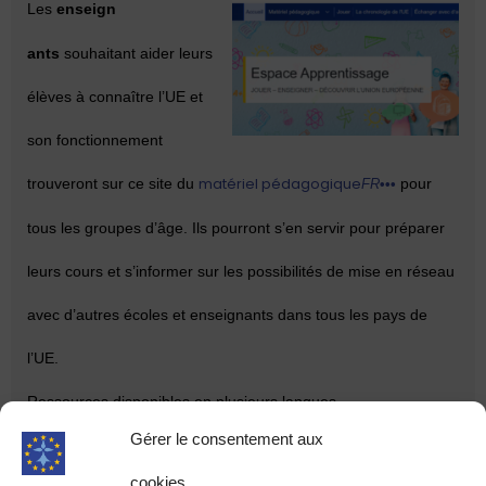
Les
enseign
ants
souhaitant aider leurs
élèves à connaître l’UE et
son fonctionnement
matériel pédagogique
trouveront sur ce site du
pour
FR
•••
tous les groupes d’âge. Ils pourront s’en servir pour préparer
leurs cours et s’informer sur les possibilités de mise en réseau
avec d’autres écoles et enseignants dans tous les pays de
l’UE.
Ressources disponibles en plusieurs langues.
Gérer le consentement aux
cookies