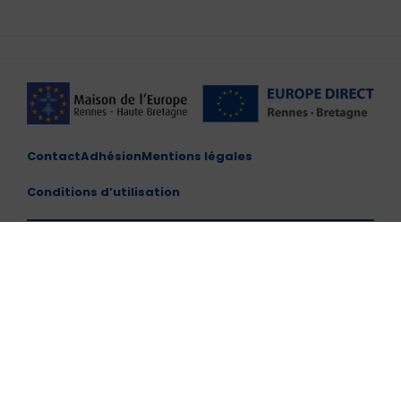
Contact
Adhésion
Mentions légales
Conditions d’utilisation
Maison de l'Europe de Rennes et de Haute Bretagne –
CENTRE EUROPE DIRECT
10 Place du Parlement de Bretagne, 35000 Rennes
Horaires d'ouvertures : du lundi au vendredi de 10h00 à
13h00 et de 14h00 à 17h00