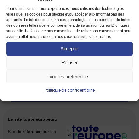
Yooki et l’Union de la forêt (développé par le Conseil)
Pour offrir les meilleures expériences, nous utilisons des technologies
telles que les cookies pour stocker et/ou accéder aux informations des
Récit illustré qui raconte les aventures
appareils. Le fait de consentir à ces technologies nous permettra de traiter
des données telles que le comportement de navigation ou les ID uniques
de Yooki la luciole et de ses amis de
sur ce site. Le fait de ne pas consentir ou de retirer son consentement peut
avoir un effet négatif sur certaines caractéristiques et fonctions.
la forêt fait partie d’un ensemble de
Accepter
ressources éducatives visant à expliquer aux élèves de 7 à 9
Refuser
ans ce qu’est l’Union européenne, pourquoi elle a été créée et
Voir les préférences
quel rôle le Conseil et les États membres y jouent.
Politique de confidentialité
PDF disponible ici :
Yooki et l’Union de la forêt
Le site touteleurope.eu
Site de référence sur les