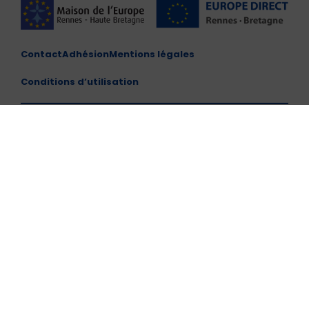
Contact
Adhésion
Mentions légales
Conditions d’utilisation
Maison de l'Europe de Rennes et de Haute Bretagne –
CENTRE EUROPE DIRECT
10 Place du Parlement de Bretagne, 35000 Rennes
Horaires d'ouvertures : du lundi au vendredi de 10h00 à
13h00 et de 14h00 à 17h00
Tél. : (+33)2 99 79 57 08
contact@maison-europe-rennes.org