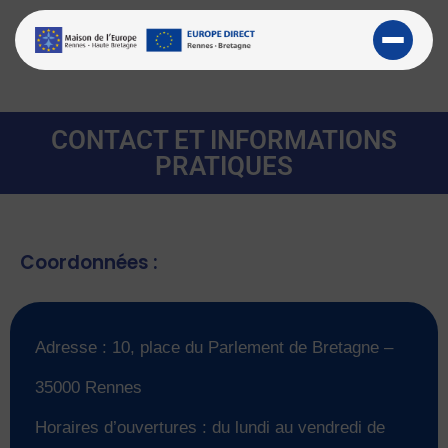
CONTACT ET INFORMATIONS
PRATIQUES
Coordonnées :
Adresse : 10, place du Parlement de Bretagne –
35000 Rennes
Horaires d’ouvertures : du lundi au vendredi de