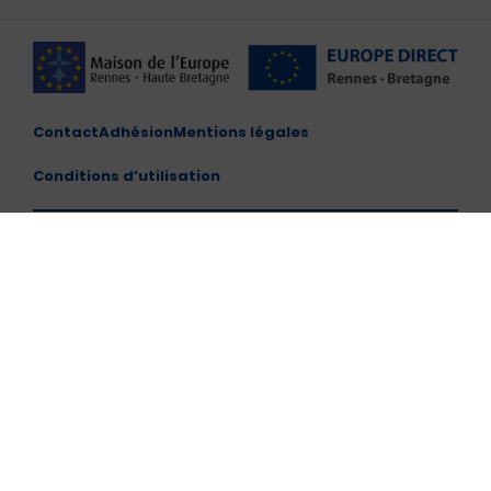
Contact
Adhésion
Mentions légales
Conditions d’utilisation
Maison de l'Europe de Rennes et de Haute Bretagne –
CENTRE EUROPE DIRECT
10 Place du Parlement de Bretagne, 35000 Rennes
Horaires d'ouvertures : du lundi au vendredi de 10h00 à
13h00 et de 14h00 à 17h00
Tél. : (+33)2 99 79 57 08