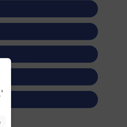
r à
e
s