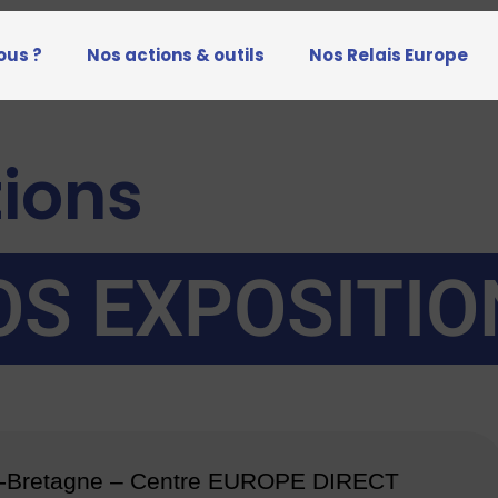
ous ?
Nos actions & outils
Nos Relais Europe
tions
OS EXPOSITIO
te-Bretagne – Centre EUROPE DIRECT