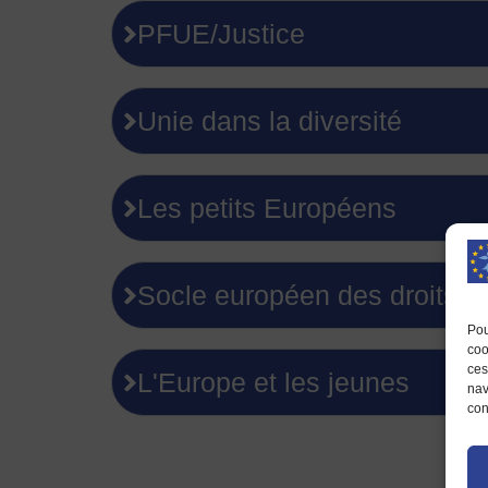
PFUE/Justice
Unie dans la diversité
Les petits Européens
Socle européen des droits 
Pou
coo
ces
L'Europe et les jeunes
nav
con