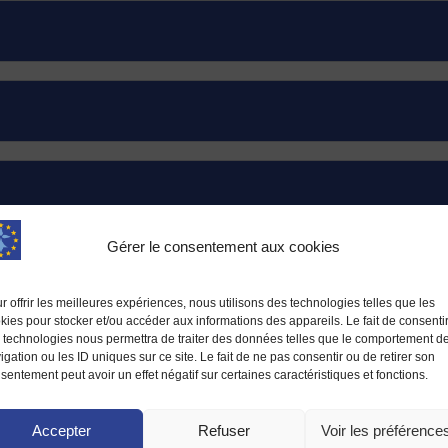
Gérer le consentement aux cookies
sociaux
r offrir les meilleures expériences, nous utilisons des technologies telles que les
kies pour stocker et/ou accéder aux informations des appareils. Le fait de consenti
 technologies nous permettra de traiter des données telles que le comportement d
igation ou les ID uniques sur ce site. Le fait de ne pas consentir ou de retirer son
sentement peut avoir un effet négatif sur certaines caractéristiques et fonctions.
Accepter
Refuser
Voir les préférence