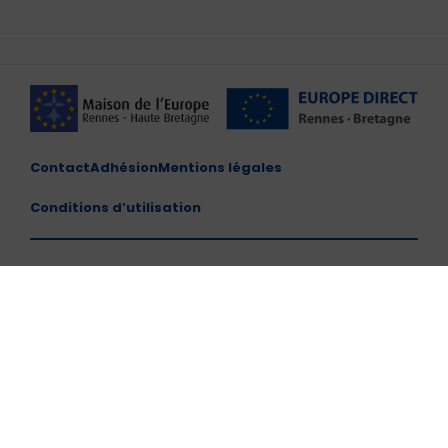
Contact
Adhésion
Mentions légales
Conditions d’utilisation
Maison de l'Europe de Rennes et de Haute Bretagne –
CENTRE EUROPE DIRECT
10 Place du Parlement de Bretagne, 35000 Rennes
Horaires d'ouvertures : du lundi au vendredi de 10h00 à
13h00 et de 14h00 à 17h00