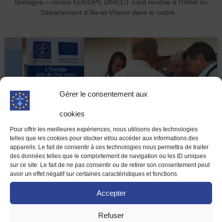
Bretagne – centre EUROPE DIRECT s’est rendue à l’Hôtel du
Département d’Ille-et-Vilaine dans le cadre…
Gérer le consentement aux
cookies
Pour offrir les meilleures expériences, nous utilisons des technologies
telles que les cookies pour stocker et/ou accéder aux informations des
appareils. Le fait de consentir à ces technologies nous permettra de traiter
des données telles que le comportement de navigation ou les ID uniques
L’Europe au plus près des territoires : la Maison de
sur ce site. Le fait de ne pas consentir ou de retirer son consentement peut
l’Europe présente à l’Université des Maires et
avoir un effet négatif sur certaines caractéristiques et fonctions.
Présidents d’intercommunalité d’Ille-et-Vilaine
Accepter
À l’occasion de l’Université des Maires et des Présidents
d’intercommunalité d’Ille-et-Vilaine qui se tenait le vendredi 26 juin
Refuser
2026, la Maison de l’Europe est allée, le temps d’une…