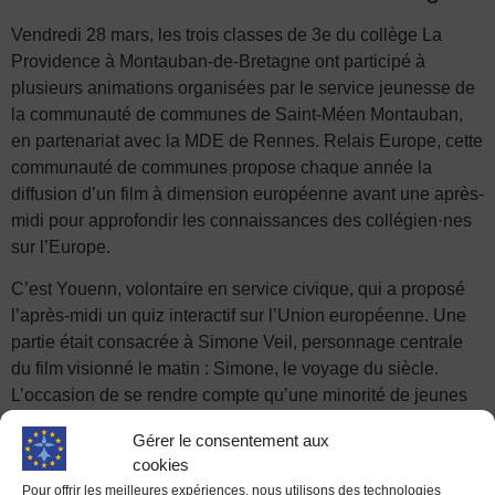
Vendredi 28 mars, les trois classes de 3e du collège La
Providence à Montauban-de-Bretagne ont participé à
plusieurs animations organisées par le service jeunesse de
la communauté de communes de Saint-Méen Montauban,
en partenariat avec la MDE de Rennes. Relais Europe, cette
communauté de communes propose chaque année la
diffusion d’un film à dimension européenne avant une après-
midi pour approfondir les connaissances des collégien·nes
sur l’Europe.
C’est Youenn, volontaire en service civique, qui a proposé
l’après-midi un quiz interactif sur l’Union européenne. Une
partie était consacrée à Simone Veil, personnage centrale
du film visionné le matin : Simone, le voyage du siècle.
L’occasion de se rendre compte qu’une minorité de jeunes
connaissait son engagement pour l’Union européenne avant
Gérer le consentement aux
le film. Elle reste l’une des figures politiques françaises les
cookies
plus connues grâce à son combat pour légaliser
Pour offrir les meilleures expériences, nous utilisons des technologies