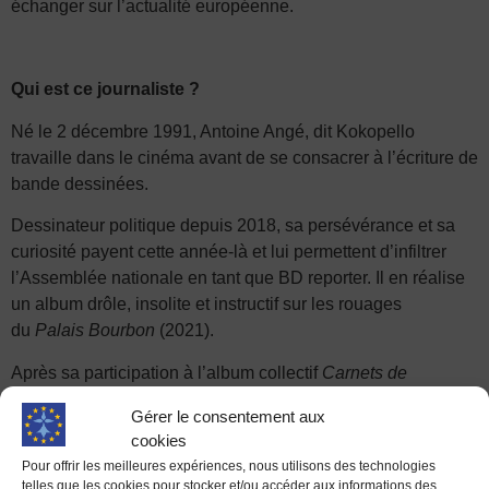
échanger sur l’actualité européenne.
Qui est ce journaliste ?
Né le 2 décembre 1991, Antoine Angé, dit Kokopello
travaille dans le cinéma avant de se consacrer à l’écriture de
bande dessinées.
Dessinateur politique depuis 2018, sa persévérance et sa
curiosité payent cette année-là et lui permettent d’infiltrer
l’Assemblée nationale en tant que BD reporter. Il en réalise
un album drôle, insolite et instructif sur les rouages
du
Palais Bourbon
(2021).
Après sa participation à l’album collectif
Carnets de
campagne
(2022), il se rend dans les institutions de
Gérer le consentement aux
Bruxelles et voyage dans plusieurs pays pour écrire et
cookies
dessiner
La Tour de Babel
,
voyage au cœur du grand
Pour offrir les meilleures expériences, nous utilisons des technologies
bazar européen
,
une enquête en bande dessinée sur les
telles que les cookies pour stocker et/ou accéder aux informations des