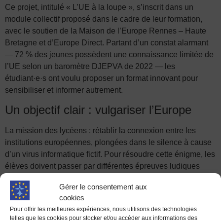
Ce projet, intitulé « L’UE à la loupe », s’inscrit dans un
module collectif proposé dans le cadre de leur formation,
avec le soutien de la Maison de l’Europe Rennes – Haute
Bretagne et d’Europe Direct. Partant d’un constat alarmant
— 72 % des jeunes possèdent une connaissance limitée de
l’UE selon un baromètre DJEPVA de 2022 — les
étudiant·e·s ont voulu proposer un format innovant pour
sensibiliser et informer autrement.
Un objectif clair : vulgariser l’Europe
La mission des lycéens : rétablir la connexion entre les
institutions européennes, plongées dans le silence à cause
d’un virus informatique fictif. Pour résoudre cette énigme, les
élèves doivent passer par différentes épreuves ludiques
(quizz, rébus, messages codés…) liées aux principales
Gérer le consentement aux
institutions de l’Union : Commission européenne, Conseil
cookies
de l’UE, Parlement européen, sans oublier une dimension
Pour offrir les meilleures expériences, nous utilisons des technologies
culturelle et des clins d’œil à des programmes européens
telles que les cookies pour stocker et/ou accéder aux informations des