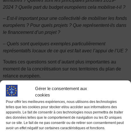
territoires ? Quelles sont les principales priorités 2019-
2024 ? Quelle part du budget européens cela mobilise-t-il ?
– Est-il important pour une collectivité de mobiliser les fonds
européens ? Pour quels projets ? Que représentent-ils dans
le financement d’un projet ?
– Quels sont quelques exemples particulièrement
représentatifs locaux de ce qui est fait avec l’appui de l’UE ?
Toutes ces questions sont d’autant plus importantes au
moment de la concrétisation sur nos territoires du plan de
relance européen.
Centre culturel de Vitré – 2, rue de Strasbourg – 35500
Gérer le consentement aux
VITR֤É
cookies
Pour offrir les meilleures expériences, nous utilisons des technologies
Le lundi 21 mars 2022 à 20h15
telles que les cookies pour stocker et/ou accéder aux informations des
appareils. Le fait de consentir à ces technologies nous permettra de traiter
des données telles que le comportement de navigation ou les ID uniques
sur ce site. Le fait de ne pas consentir ou de retirer son consentement peut
avoir un effet négatif sur certaines caractéristiques et fonctions.