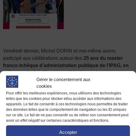
Vendredi dernier, Michel DORIN et moi-même avons
participé aux célébrations autour des
25 ans du master
franco-tchèque d’administration publique de l’IPAG, en
présence de Son Excellence l’Ambassadeur de
Gérer le consentement aux
République tchèque en France et à Monaco Jaroslav
cookies
Kurfürst.
Pour offrir les meilleures expériences, nous utilisons des technologies
Depuis 2011, la MDE a accueilli quatorze stagiaires
telles que les cookies pour stocker et/ou accéder aux informations des
appareils. Le fait de consentir à ces technologies nous permettra de traiter
tchèques suivant cette formation, et j’ai demandé à notre
des données telles que le comportement de navigation ou les ID uniques
dernière recrue Nora de bien vouloir partager avec nous le
sur ce site. Le fait de ne pas consentir ou de retirer son consentement peut
rapport de stage qu’elle vient de soumettre :
avoir un effet négatif sur certaines caractéristiques et fonctions.
« SENSIBILISATION DES JEUNES AUX ENJEUX
Accepter
EUROPÉENS : L’APPROCHE PRATIQUE D’UNE MAISON