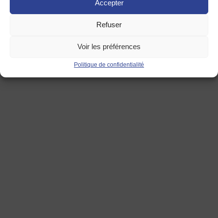
Accepter
Refuser
Emission sur l’impact de l’UE dans notre quotidien
Voir les préférences
Emission sur la présidence française de l’Union
Politique de confidentialité
européenne