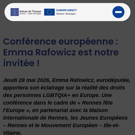
Conférence européenne :
Emma Rafowicz est notre
invitée !
Jeudi 28 mai 2026, Emma Rafowicz,
eurodéputée,
apportera son éclairage sur la réalité des droits
des personnes LGBTQIA+ en Europe. Une
conférence dans le cadre de « Rennes fête
l’Europe », en partenariat avec la Maison
Internationale de Rennes, les Jeunes Européens
– Rennes et le Mouvement Européen – Ille-et-
Vilaine.