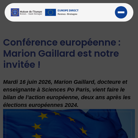
Conférence européenne :
Marion Gaillard est notre
invitée !
Mardi 16 juin 2026, Marion Gaillard,
docteure et
enseignante à Sciences Po Paris, vient faire le
bilan de l’action européenne, deux ans après les
élections européennes 2024.