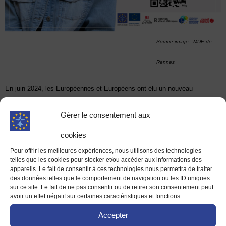
Source image : MDE de
Rennes
En juin 2024, les Européennes et Européens ont élu un nouveau
Parlement européen : que retenir de ces deux dernières années au sein
de l’Union européenne ? La Maison de l’Europe de Rennes et Haute
Gérer le consentement aux
Bretagne – centre EUROPE DIRECT vous propose un échange avec une
cookies
spécialiste des politiques européenne.
Mardi 16 juin, Marion Gaillard,
Pour offrir les meilleures expériences, nous utilisons des technologies
docteure et enseignante à
telles que les cookies pour stocker et/ou accéder aux informations des
appareils. Le fait de consentir à ces technologies nous permettra de traiter
Sciences Po Paris, est notre
des données telles que le comportement de navigation ou les ID uniques
invitée.
sur ce site. Le fait de ne pas consentir ou de retirer son consentement peut
avoir un effet négatif sur certaines caractéristiques et fonctions.
À l’heure où les crises s’enchaînent et où la carte géopolitique mondiale
Accepter
se fragmente, la cohésion de l’Union européenne est plus que jamais