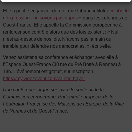
Elle a publié en janvier dernier une tribune intitulée
« Liberté
d’expression : ne soyons pas dupes »
dans les colonnes de
Ouest-France. Elle appelle la Commission européenne à
renforcer son contrôle alors que des lois existent : « Nul
n’est au-dessus de nos lois. N’ayons pas la main qui
tremble pour défendre nos démocraties. », écrit-elle.
Venez assister à sa conférence et échanger avec elle à
l’Espace Ouest-France (38 rue du Pré Botté à Rennes) à
18h. L’événement est gratuit, sur inscription :
https://my.weezevent.com/valerie-hayer
Une conférence organisée avec le soutient de la
Commission européenne, Parlement européen, de la
Fédération Française des Maisons de l’Europe, de la Ville
de Rennes et de Ouest-France.