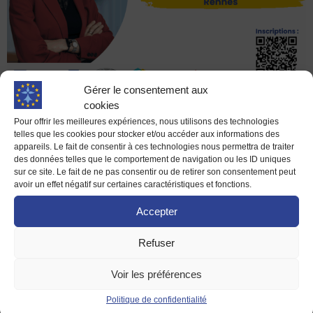
Gérer le consentement aux
Alors que la montée des populismes dans le monde et sur le
cookies
continent européen ne cesse d’ébranler la démocratie et les
Pour offrir les meilleures expériences, nous utilisons des technologies
telles que les cookies pour stocker et/ou accéder aux informations des
libertés, que la prise en main d’une poignée de milliardaires
appareils. Le fait de consentir à ces technologies nous permettra de traiter
sur les réseaux sociaux et les médias interrogent la liberté
des données telles que le comportement de navigation ou les ID uniques
d’expression, la Maison de l’Europe de Rennes et Haute
sur ce site. Le fait de ne pas consentir ou de retirer son consentement peut
avoir un effet négatif sur certaines caractéristiques et fonctions.
Bretagne – centre EUROPE DIRECT propose une réflexion
sur l’avenir des démocraties et du sens donnée à notre
Accepter
liberté d’expression.
Refuser
Vendredi 3 octobre, Valérie Hayer,
députée européenne et présidente du
Voir les préférences
groupe Renew Europe au Parlement
Politique de confidentialité
européen, est notre invitée.