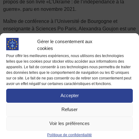
propos de son livre «L’Ukraine : de l’indépendance à la
guerre». paru en novembre 2021.
Maître de conférence à l’Université de Bourgogne et
enseignante à Sciences Po Paris, Alexandra Goujon est une
politologue spécialiste de l’Ukraine et la Biélorussie.
Gérer le consentement aux
Par sa connaissance approfondie de l’histoire de l’Ukraine
cookies
(de son indépendance 1991 au conflit actuel), elle nous
Pour offrir les meilleures expériences, nous utilisons des technologies
permet de disposer de repères importants (origines et
telles que les cookies pour stocker et/ou accéder aux informations des
enjeux géopolitiques) pour mieux comprendre la situation et
appareils. Le fait de consentir à ces technologies nous permettra de traiter
des données telles que le comportement de navigation ou les ID uniques
démonter les idées reçues.
sur ce site. Le fait de ne pas consentir ou de retirer son consentement peut
avoir un effet négatif sur certaines caractéristiques et fonctions.
Mardi 14 juin 2022
À 18h00 à l’Espace Ouest-
Accepter
France (38, rue du Pré Botté à
Refuser
Rennes)
Voir les préférences
INSCRIPTION SOUHAITABLE :
Politique de confidentialité