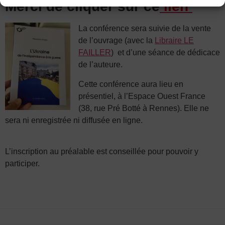
Merci de cliquer sur ce
lien
La conférence sera suivie de la vente
de l’ouvrage (avec la
Libraire LE
FAILLER
) et d’une séance de dédicace
de l’auteure.
Cette conférence aura lieu en
présentiel, à l’Espace Ouest France
(38, rue Pré Botté à Rennes). Elle ne
sera ni enregistrée ni diffusée en ligne.
L’inscription au préalable est conseillée pour pouvoir y
participer.