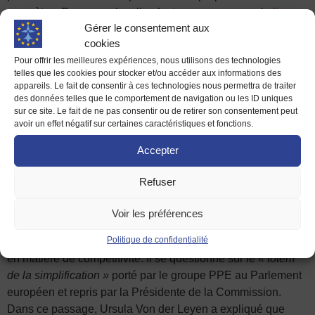
concrètes. Par exemple, elle n’est pas revenue sur le
livre
Gérer le consentement aux
blanc de la défense
, publié en mars 2025, qui est pourtant
cookies
une avancée majeure vers une véritable stratégie pour une
Pour offrir les meilleures expériences, nous utilisons des technologies
défense européenne.
« Son constat est sombre et montre un
telles que les cookies pour stocker et/ou accéder aux informations des
aveu d’impuissance »
pour Liam David. Il note le passage
appareils. Le fait de consentir à ces technologies nous permettra de traiter
fort sur Gaza mais se questionne sur la temporalité : n’est-ce
des données telles que le comportement de navigation ou les ID uniques
sur ce site. Le fait de ne pas consentir ou de retirer son consentement peut
pas tardif ?
avoir un effet négatif sur certaines caractéristiques et fonctions.
Olivier Brunet est revenu sur la deuxième grande partie du
Accepter
discours : la compétitivité européenne.
« Il y a une difficulté :
c’est un discours sur le court terme. Cela pose des limites
Refuser
dans les propos d’Ursula von der Leyen. »
Elle est revenue
sur
le rapport Draghi
, publié en 2024, avec une approche
Voir les préférences
critique
« mais qui a mis du temps à arriver. »
Olivier Brunet
Politique de confidentialité
explique que l’Union européenne décroche depuis 20 ans
en matière de compétitivité. Il se questionne sur le
« totem
de la simplification »
porté par le groupe PPE au Parlement
européen et repris par la Présidente de la Commission.
Dans ce passage, Ursula Von der Leyen a expliqué que