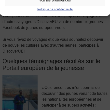
Voir les préférences
Vous pouvez ensuite voyager seul·e ou constituer un groupe
avec un maximum de 4 ami·e·s.
Politique de confidentialité
Vous pouvez aussi coordonner vos projets de voyage avec
d’autres voyageurs DiscoverEU via de nombreux groupes
Facebook de jeunes européen·ne·s.
Si vous rêvez de voyages et que vous souhaitez découvrir
de nouvelles cultures avec d’autres jeunes, participez à
DiscoverUE !
Quelques témoignages récoltés sur le
Portail européen de la jeunesse
«
Ces rencontres m’ont permis de
découvrir des jeunes venant de toutes
les nationalités européennes et de
participer à de supers activités :