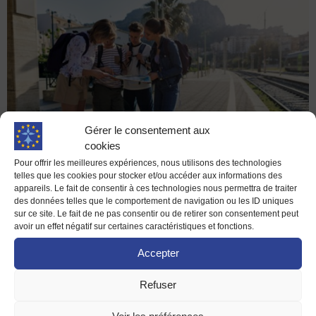
Gérer le consentement aux
cookies
Pour offrir les meilleures expériences, nous utilisons des technologies
telles que les cookies pour stocker et/ou accéder aux informations des
appareils. Le fait de consentir à ces technologies nous permettra de traiter
(Source : @iStock)
des données telles que le comportement de navigation ou les ID uniques
sur ce site. Le fait de ne pas consentir ou de retirer son consentement peut
Est-ce que je peux y candidater ?
avoir un effet négatif sur certaines caractéristiques et fonctions.
Accepter
Oui ! Si vous êtes
résidant·e de l’UE
et que vous avez
18
ans
, vous n’avez qu’à suivre la procédure sur le site du
Refuser
programme.