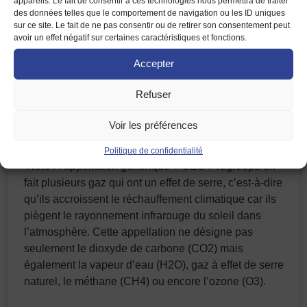
appareils. Le fait de consentir à ces technologies nous permettra de traiter
des données telles que le comportement de navigation ou les ID uniques
sur ce site. Le fait de ne pas consentir ou de retirer son consentement peut
avoir un effet négatif sur certaines caractéristiques et fonctions.
Accepter
Refuser
Voir les préférences
Politique de confidentialité
Note : l’appellation générique « GES » regroupe en
fait plusieurs gaz qui ont un effet de serre, c’est-à-dire
qu’ils accroissent le réchauffement climatique car ils
piègent le rayonnement infrarouge du soleil dans
l’atmosphère. Cette appellation ne désigne pas
seulement le dioxyde de carbone (CO2) mais
également la vapeur d’eau (H2O), gaz à effet de serre
naturel, le méthane (CH4) ou encore l’ozone (O3).