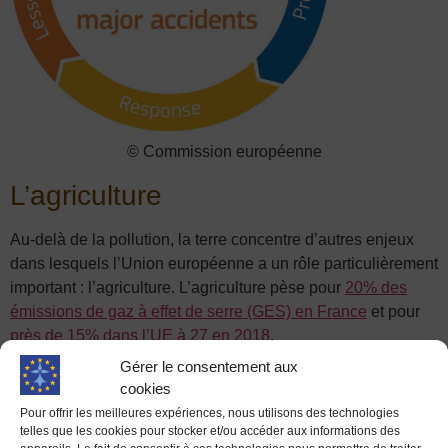
© Commission européenne
L’agriculture
Au-delà de la pollution, la terre concentre d’autres enjeux
dans lesquels l’Union européenne a un rôle particulièrement
important : l’agriculture. L’agriculture pèse pour
20% des
émissions de gaz à effet de serre (GES) en France
et pour
près de 15% da
ns l’UE à 27 en 2018
.
Gérer le consentement aux
cookies
Pour offrir les meilleures expériences, nous utilisons des technologies
telles que les cookies pour stocker et/ou accéder aux informations des