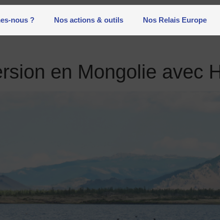
es-nous ?
Nos actions & outils
Nos Relais Europe
rsion en Mongolie avec H