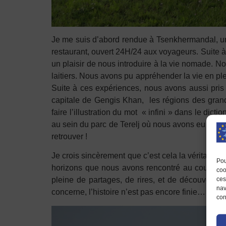
Je me suis d’abord rendue à Tsenkhermandal, un pe
restaurant, ouvert 24H/24 aux voyageurs. Suite à c
un plaisir de nous introduire à la vie nomade. No
laitiers. Nous avons pu appréhender la vie en ple
Suite à ces expériences, nous avons aussi pris 
capitale de Gengis Khan, les régions des grand
faire l’illustration du mot « infini » dans le di
au sein du parc de Terelj où nous avons eu la c
retrouver !
Je crois sincèrement que c’est cela la véritable 
Pou
horizons que nous avons rencontré au cours de 
coo
ces
pleine de partages, de rires, et de découverte
nav
concerne, l’histoire n’est pas encore finie… Ne d
con