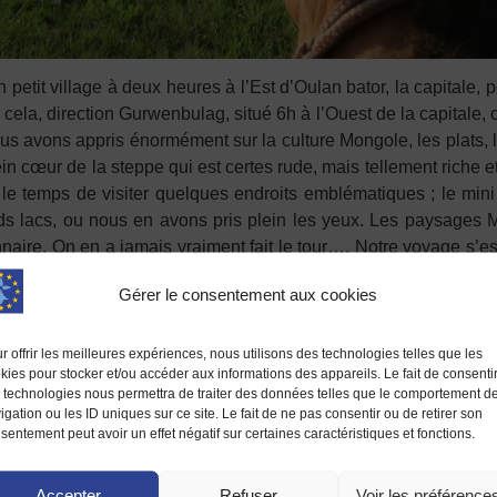
tit village à deux heures à l’Est d’Oulan bator, la capitale, p
ela, direction Gurwenbulag, situé 6h à l’Ouest de la capitale, où
us avons appris énormément sur la culture Mongole, les plats, l
in cœur de la steppe qui est certes rude, mais tellement riche e
le temps de visiter quelques endroits emblématiques ; le min
s lacs, ou nous en avons pris plein les yeux. Les paysages 
ctionnaire. On en a jamais vraiment fait le tour…. Notre voyage s
hance de revoir nos amis Mongols que nous avions quittés l’an
Gérer le consentement aux cookies
finalité des voyages, créer des liens, que ce soit avec les habit
r offrir les meilleures expériences, nous utilisons des technologies telles que les
notre périple… Cette seconde expérience en Mongolie s’est d
kies pour stocker et/ou accéder aux informations des appareils. Le fait de consenti
 technologies nous permettra de traiter des données telles que le comportement d
s… La Mongolie fait parti de ces pays qui vous accrochent le 
igation ou les ID uniques sur ce site. Le fait de ne pas consentir ou de retirer son
it-on pas jamais 2 sans 3 ? »
sentement peut avoir un effet négatif sur certaines caractéristiques et fonctions.
Accepter
Refuser
Voir les préférence