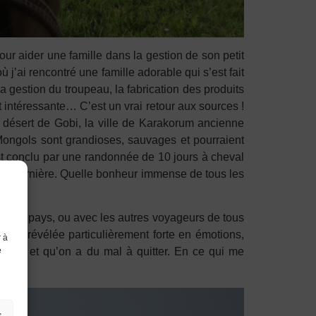
our aider une famille dans la gestion de son petit
 j’ai rencontré une famille adorable qui s’est fait
a gestion du troupeau, la fabrication des produits
t intéressante… C’est un vrai retour aux sources !
i désert de Gobi, la ville de Karakorum ancienne
Mongols sont grandioses, sauvages et pourraient
’est conclu par une randonnée de 10 jours à cheval
née dernière. Quelle bonheur immense de tous les
ants du pays, ou avec les autres voyageurs de tous
onc révélée particulièrement forte en émotions,
r à
e
cœur, et qu’on a du mal à quitter. En ce qui me
s