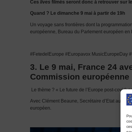
Ces
lives
filmés seront donc à retrouver sur le 
Quand ? Le d
imanche 9 mai
à partir de 19h
Un voyage sans frontières dont la programmation
européenne,
Bureau du Parlement européen en 
#FetedelEurope #Europavox MusicEuropeDay 
3. Le 9 mai, France 24 av
Commission européenne or
Le thème ? « Le future de l’Europe post-covid: s
Avec Clément Beaune, Secrétaire d’Etat aux Aff
européen.
Pou
coo
ces
nav