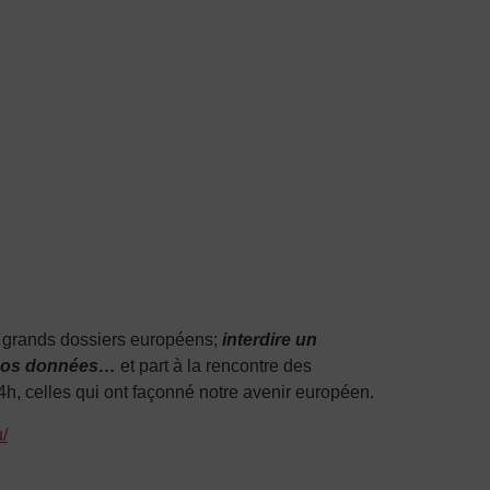
e grands dossiers européens;
interdire un
nos donn
ées…
et part à la rencontre des
4h, celles qui ont façonné notre avenir européen.
u/