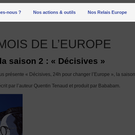
es-nous ?
Nos actions & outils
Nos Relais Europe
MOIS DE L’EUROPE
la saison 2 : « Décisives »
s présente « Décisives, 24h pour changer l’Europe », la saiso
 écrit par l’auteur Quentin Tenaud et produit par Bababam.