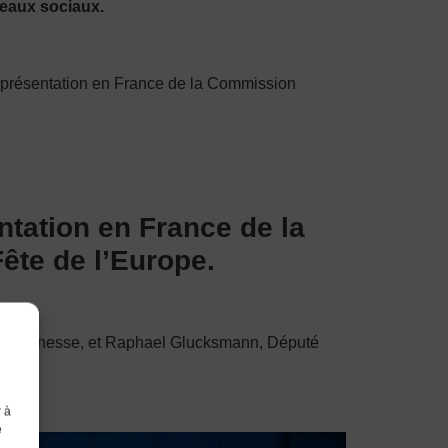
seaux sociaux.
présentation en France de la Commission
ntation en France de la
te de l’Europe.
 la jeunesse, et Raphael Glucksmann, Député
r à
e