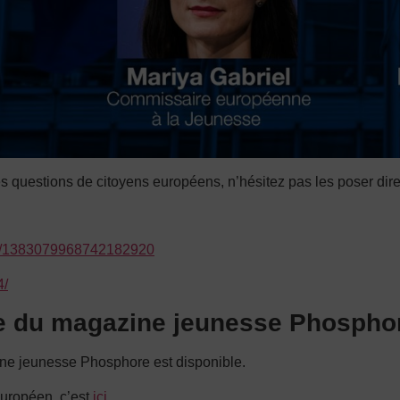
des questions de citoyens européens, n’hésitez pas les poser di
tus/1383079968742182920
4/
pe du magazine jeunesse Phospho
ne jeunesse Phosphore est disponible.
européen, c’est
ici.