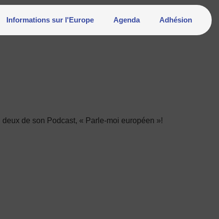
Informations sur l'Europe
Agenda
Adhésion
n deux de son Podcast, « Parle-moi européen »!