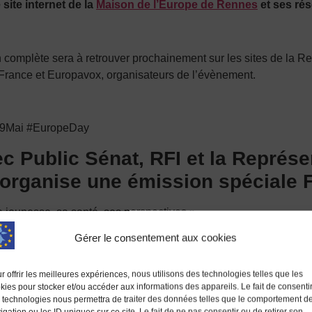
site internet de la
Maison de l’Europe de Rennes
et ses ré
 complète sera à retrouver prochainement sur les sites de la
Re
France
et
Europavox,
organisateurs de l’évènement.
#9Mai #EuropeDay
ec Public Sénat, RFI et la Représe
ganise une émission spéciale Fê
a jeunesse, sa santé, ses perspectives »
Gérer le consentement aux cookies
aires européennes, Mariya Gabriel, Commissaire européenne à
r offrir les meilleures expériences, nous utilisons des technologies telles que les
kies pour stocker et/ou accéder aux informations des appareils. Le fait de consenti
 technologies nous permettra de traiter des données telles que le comportement d
igation ou les ID uniques sur ce site. Le fait de ne pas consentir ou de retirer son