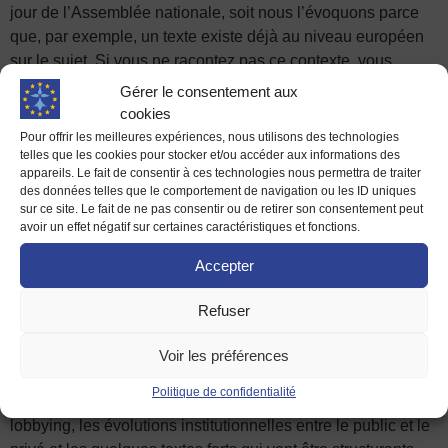
jour de l’Assemblée nationale, soit nous l’évoquons parce
que, par exemple, un texte existe déjà au niveau européen
sur le sujet. Si vous ne racontez pas ce contexte, vous
passez potentiellement à coté du débat au moment où vous
Gérer le consentement aux
en parlez. Cela peut affaiblir la valeur de l’information. C’est
cookies
d’ailleurs pour cette raison que nous avons appelé notre
Pour offrir les meilleures expériences, nous utilisons des technologies
telles que les cookies pour stocker et/ou accéder aux informations des
média « Contexte ».
appareils. Le fait de consentir à ces technologies nous permettra de traiter
des données telles que le comportement de navigation ou les ID uniques
Est-ce cette même démarche d’approfondissement qui
sur ce site. Le fait de ne pas consentir ou de retirer son consentement peut
vous a conduit à créer la rubrique « Pouvoirs » en
avoir un effet négatif sur certaines caractéristiques et fonctions.
complément des rubriques sectorielles ?
Accepter
C.F.
On a démarré, en 2013, avec trois éditions : Energie,
Numérique et Territoires qui est ensuite devenu Transport.
Refuser
Mais, depuis le début, on avait la conviction que quand on
suit des sujets politiques, on a besoin de comprendre la
Voir les préférences
partie un peu plus méta, autrement dit les rapports de force
Politique de confidentialité
entre institutions, les gens qui comptent, les stratégies de
lobbying, les évolutions institutionnelles entre le public et le