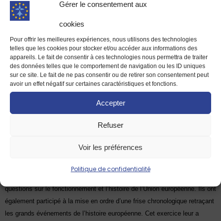
Gérer le consentement aux
cookies
Pour offrir les meilleures expériences, nous utilisons des technologies
telles que les cookies pour stocker et/ou accéder aux informations des
appareils. Le fait de consentir à ces technologies nous permettra de traiter
des données telles que le comportement de navigation ou les ID uniques
Des activités européennes
sur ce site. Le fait de ne pas consentir ou de retirer son consentement peut
pour poursuivre la
avoir un effet négatif sur certaines caractéristiques et fonctions.
conversation
Accepter
Ensemble, la Maison de l’Europe de Rennes et Haute Bretagne et le
Refuser
Service jeunesse ont organisé des ateliers pédagogiques autour de
l’Union européenne.
Voir les préférences
La Maison de l’Europe a animé un atelier sous forme de jeu interactif et
Politique de confidentialité
compétitif. Les élèves, répartis en groupe, ont dû répondre à différentes
questions sur le fonctionnement et l’histoire de l’Union européenne. Ils ont
également participé à la mise en ordre d’une frise chronologique retraçant
les grands événements de l’histoire européenne. Cet exercice leur a