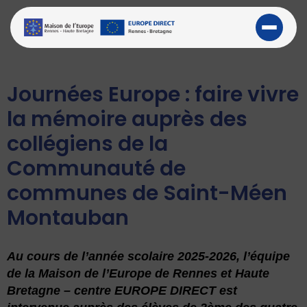
Journées Europe : faire vivre
la mémoire auprès des
collégiens de la
Communauté de
communes de Saint-Méen
Montauban
Au cours de l’année scolaire 2025-2026, l’équipe
de la Maison de l’Europe de Rennes et Haute
Bretagne – centre EUROPE DIRECT est