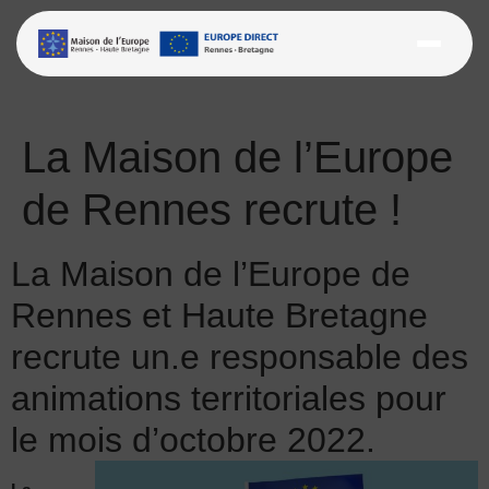
Aller
au
La Maison de l’Europe
contenu
de Rennes recrute !
La Maison de l’Europe de
Rennes et Haute Bretagne
recrute un.e responsable des
animations territoriales pour
le mois d’octobre 2022.