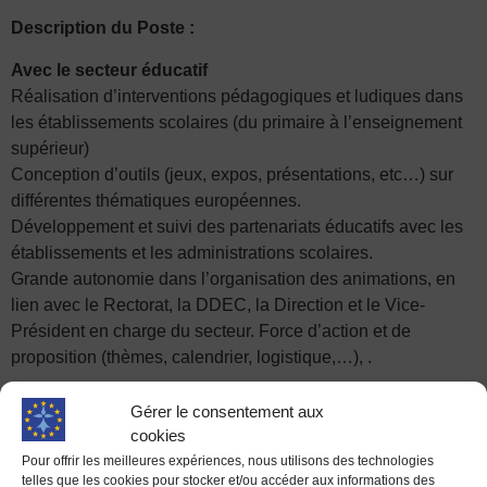
Description du Poste :
Avec le secteur éducatif
Réalisation d’interventions pédagogiques et ludiques dans
les établissements scolaires (du primaire à l’enseignement
supérieur)
Conception d’outils (jeux, expos, présentations, etc…) sur
différentes thématiques européennes.
Développement et suivi des partenariats éducatifs avec les
établissements et les administrations scolaires.
Grande autonomie dans l’organisation des animations, en
lien avec le Rectorat, la DDEC, la Direction et le Vice-
Président en charge du secteur. Force d’action et de
proposition (thèmes, calendrier, logistique,…), .
Avec les collectivités :
Gérer le consentement aux
Gestion du centre de ressources documentaires
cookies
(publications, expositions, matériels sur l’UE) ; transmission
Pour offrir les meilleures expériences, nous utilisons des technologies
auprès des Relais Europe des informations et
telles que les cookies pour stocker et/ou accéder aux informations des