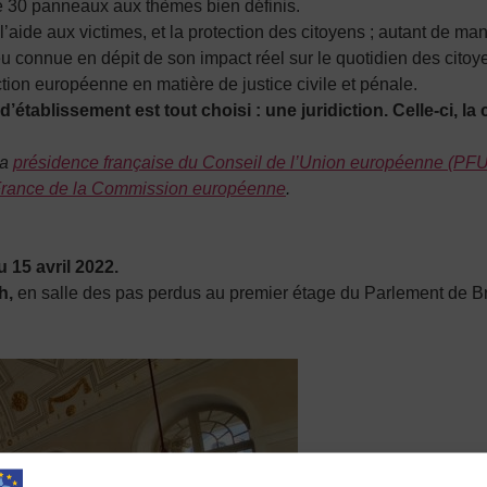
de 30 panneaux aux thèmes bien définis.
, l’aide aux victimes, et la protection des citoyens ; autant de m
 peu connue en dépit de son impact réel sur le quotidien des citoy
action européenne en matière de justice civile et pénale.
d’établissement est tout choisi : une juridiction. Celle-ci, l
la
présidence française du Conseil de l’Union européenne (PF
 France de la Commission européenne
.
 15 avril 2022.
7h,
en salle des pas perdus au premier étage du Parlement de B