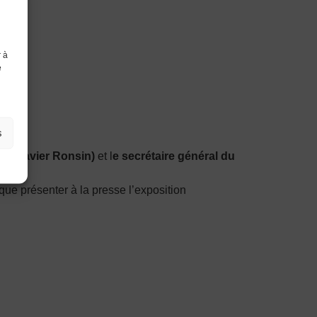
r à
e
s
el
(Xavier Ronsin)
et l
e secrétaire général du
 que présenter à la presse l’exposition