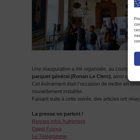
Pou
coo
ces
nav
con
Une inauguration a été organisée, au cours de l
parquet général (Ronan Le Clerc)
, ainsi que
le
Cet évènement était l’occasion de mettre en lumièr
nouvellement installée.
Faisant suite à cette soirée, des articles ont rel
La presse en parlent !
Rennes Infos Autrement
Ouest France
Le Télégramme