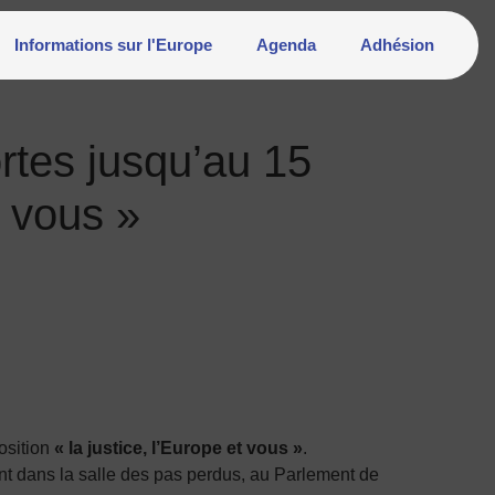
Informations sur l'Europe
Agenda
Adhésion
rtes jusqu’au 15
t vous »
osition
« la justice, l’Europe
et vous »
.
ant dans la salle des pas perdus, au Parlement de