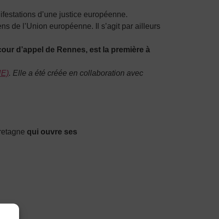
anifestations d’une justice européenne.
ens de l’Union européenne. Il s’agit par ailleurs
a cour d’appel de Rennes, est la première à
UE)
. Elle a été créée en collaboration avec
retagne
qui ouvre ses