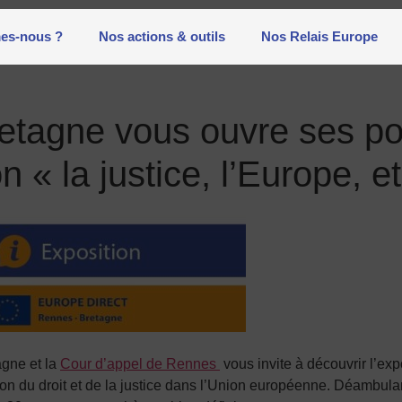
es-nous ?
Nos actions & outils
Nos Relais Europe
etagne vous ouvre ses po
on « la justice, l’Europe, e
gne et la
Cour d’appel de Rennes
vous invite à découvrir l’exp
tion du droit et de la justice dans l’Union européenne. Déambul