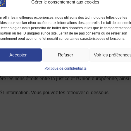
Gérer le consentement aux cookies
r offrir les meilleures expériences, nous utilisons des technologies telles que les
kies pour stocker et/ou accéder aux informations des appareils. Le fait de consenti
 technologies nous permettra de traiter des données telles que le comportement d
igation ou les ID uniques sur ce site. Le fait de ne pas consentir ou de retirer son
sentement peut avoir un effet négatif sur certaines caractéristiques et fonctions.
Accepter
Refuser
Voir les préférence
Lundi 21 mars 2022 : lancement de l’exposition
aquelle se sont exprimés
le premier président de la cour d’app
Politique de confidentialité
 vice-président de la Maison de l’Europe (Patrick Twidle).
e les liens étroits entre la justice et l’Union européenne, ainsi
ayé l’information. Vous pouvez les retrouver ci-dessous.