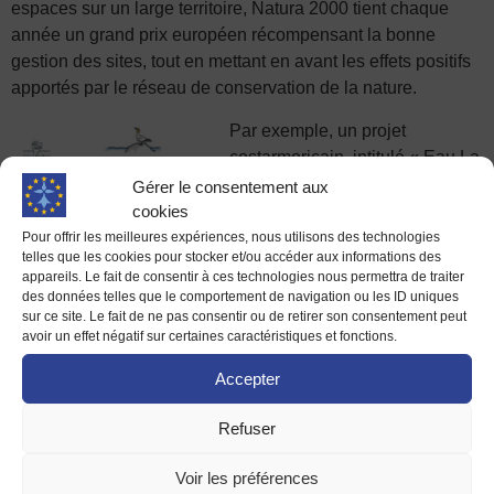
espaces sur un large territoire, Natura 2000 tient chaque
année un grand prix européen récompensant la bonne
gestion des sites, tout en mettant en avant les effets positifs
apportés par le réseau de conservation de la nature.
Par exemple, un projet
costarmoricain, intitulé « Eau La
La !!! C’est beau la mer » été
Gérer le consentement aux
lauréat du prix 2020 pour sa promotion des bonnes
cookies
pratiques nautiques sur les côtes de Bretagne, récoltant
Pour offrir les meilleures expériences, nous utilisons des technologies
telles que les cookies pour stocker et/ou accéder aux informations des
ainsi le prix de la communication.
appareils. Le fait de consentir à ces technologies nous permettra de traiter
des données telles que le comportement de navigation ou les ID uniques
sur ce site. Le fait de ne pas consentir ou de retirer son consentement peut
avoir un effet négatif sur certaines caractéristiques et fonctions.
Accepter
Refuser
Voir les préférences