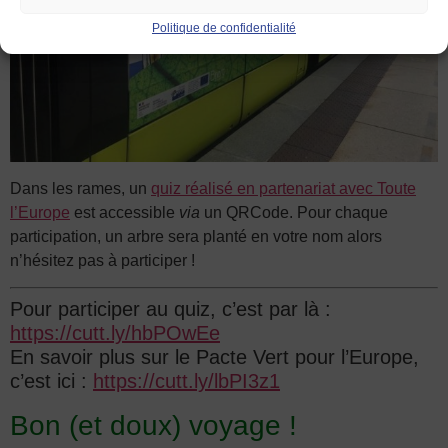
Politique de confidentialité
Dans les rames, un
quiz réalisé en partenariat avec Toute
l’Europe
est accessible
via
un QRCode. Pour chaque
participation, un arbre sera planté en votre nom alors
n’hésitez pas à participer !
Pour participer au quiz, c’est par là :
https://cutt.ly/hbPOwEe
En savoir plus sur le Pacte Vert pour l’Europe,
c’est ici :
https://cutt.ly/lbPI3z1
Bon (et doux) voyage !