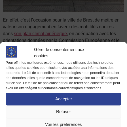
En effet, c’est l’occasion pour la ville de Brest de mettre en
valeur son engagement en faveur des mobilités douces
dans
son plan climat air énergie
, en adéquation avec les
orientations données par la Commission Européenne et le
Pacte Vert.
Gérer le consentement aux
cookies
Et pour cause, le tramway est le mode de déplacement
Pour offrir les meilleures expériences, nous utilisons des technologies
urbain qui consomme le moins d’énergie par kilomètre et par
telles que les cookies pour stocker et/ou accéder aux informations des
personne. De plus, le tramway à traction électrique n’émet
appareils. Le fait de consentir à ces technologies nous permettra de traiter
des données telles que le comportement de navigation ou les ID uniques
pas de dioxyde de carbone (CO²) quand il circule.
sur ce site. Le fait de ne pas consentir ou de retirer son consentement peut
avoir un effet négatif sur certaines caractéristiques et fonctions.
Accepter
Refuser
Voir les préférences