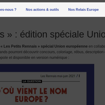
es-nous ?
Nos actions & outils
Nos Relais Europe
s » : édition spéciale U
)
« Les Petits Rennais » spécial Union européenne
en collab
ands pourront découvrir concours, coloriage, rébus, description 
opole et disponible en version numérique :