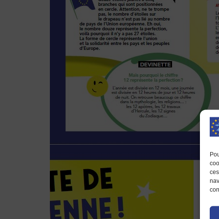
Pou
coo
ces
nav
con