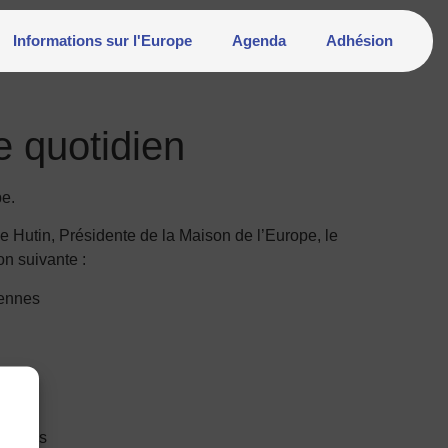
Informations sur l'Europe
Agenda
Adhésion
e quotidien
pe.
se Hutin, Présidente de la Maison de l’Europe, le
on suivante :
Rennes
.
 Rennes