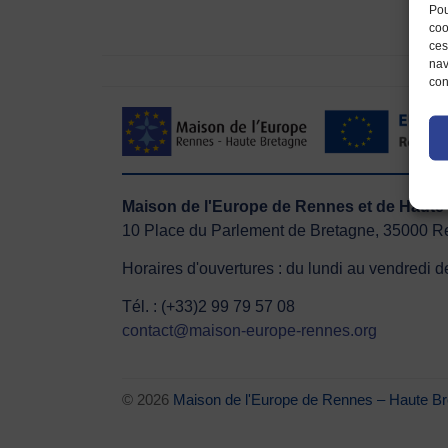
Pou
coo
ces
nav
con
Maison de l'Europe de Rennes et de Ha
10 Place du Parlement de Bretagne, 35000 
Horaires d'ouvertures : du lundi au vendredi
Tél. : (+33)2 99 79 57 08
contact@maison-europe-rennes.org
© 2026
Maison de l'Europe de Rennes – Haut