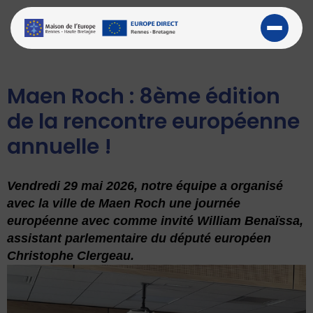
Maen Roch : 8ème édition
de la rencontre européenne
annuelle !
Vendredi 29 mai 2026, notre équipe a organisé
avec la ville de Maen Roch une journée
européenne avec comme invité William Benaïssa,
assistant parlementaire du député européen
Christophe Clergeau.