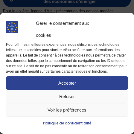
des économies d’énergie
Pour le collège Jeanne d’Arc :
présentation des actions menées
notamment en restauration dans le cadre de leur labellisation E3D (École
Gérer le consentement aux
ou Établissement en Démarche globale de Développement Durable)
Un échange constructif avec
cookies
William Benaïssa
Pour offrir les meilleures expériences, nous utilisons des technologies
Puis place au temps d’échange. Les élèves ont posé un grand nombre de
telles que les cookies pour stocker et/ou accéder aux informations des
appareils. Le fait de consentir à ces technologies nous permettra de traiter
questions à William Benaïssa, collaborateur parlementaire de Christophe
des données telles que le comportement de navigation ou les ID uniques
Clergeau sur son parcours et son engagement, son rôle auprès du député
sur ce site. Le fait de ne pas consentir ou de retirer son consentement peut
pour qui il travaille, l’impact de l’UE sur le climat, sa vision politique de
avoir un effet négatif sur certaines caractéristiques et fonctions.
l’UE, et l’éternelle question sur les salaires.
Accepter
Refuser
Voir les préférences
Politique de confidentialité