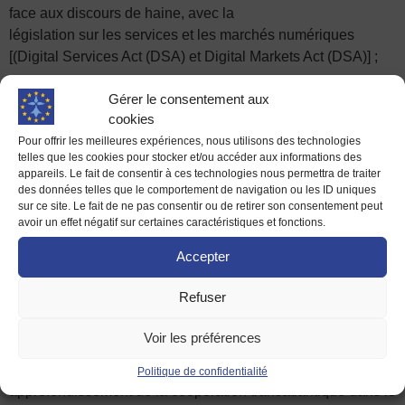
face aux discours de haine, avec la
législation sur les services et les marchés numériques
[(Digital Services Act (DSA) et Digital Markets Act (DSA)] ;
•
le social
: adoption d’une législation européenne sur le
Gérer le consentement aux
salaire minimum ;
cookies
Pour offrir les meilleures expériences, nous utilisons des technologies
• la migration
: réforme de l’espace Schengen avec la mise
telles que les cookies pour stocker et/ou accéder aux informations des
en place d’un pilotage politique similaire à celui existant
appareils. Le fait de consentir à ces technologies nous permettra de traiter
des données telles que le comportement de navigation ou les ID uniques
pour la zone euro et élaboration d’un traité Europe-Afrique
sur ce site. Le fait de ne pas consentir ou de retirer son consentement peut
pour prévenir les migrations ;
avoir un effet négatif sur certaines caractéristiques et fonctions.
• le renforcement des capacités de défense de l’Union et
Accepter
de la sécurité du cyberespace
: cybersécurité des
institutions, organes et agences de l’Union, connectivité
Refuser
spatiale sécurisée à l’échelle mondiale ;
Voir les préférences
• la résilience stratégique de l’économie européenne
:
accords commerciaux avec des États démocratiques et
Politique de confidentialité
approfondissement de la coopération transatlantique dans le