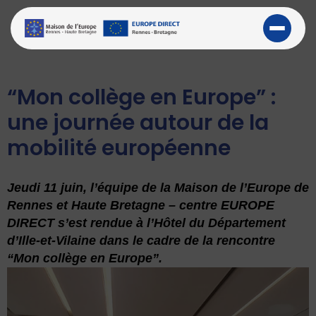
“Mon collège en Europe” :
une journée autour de la
mobilité européenne
Jeudi 11 juin, l’équipe de la Maison de l’Europe de
Rennes et Haute Bretagne – centre EUROPE
DIRECT s’est rendue à l’Hôtel du Département
d’Ille-et-Vilaine dans le cadre de la rencontre
“Mon collège en Europe”.