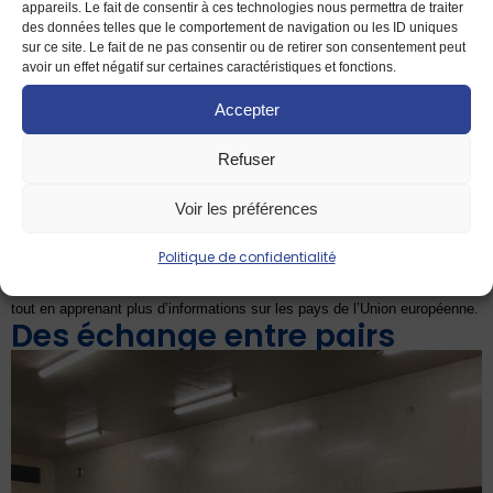
appareils. Le fait de consentir à ces technologies nous permettra de traiter
des données telles que le comportement de navigation ou les ID uniques
sur ce site. Le fait de ne pas consentir ou de retirer son consentement peut
avoir un effet négatif sur certaines caractéristiques et fonctions.
Accepter
Source images : MDE de
Refuser
Rennes
Voir les préférences
Sur le temps du midi, la Maison de l’Europe a proposé aux élèves de
replacer les drapeaux et les capitales des pays de l’Union
européenne sur
Politique de confidentialité
la carte géante. Cette activité leur a permis de tester leurs connaissances
tout en apprenant plus d’informations sur les pays de l’Union européenne.
Des échange entre pairs