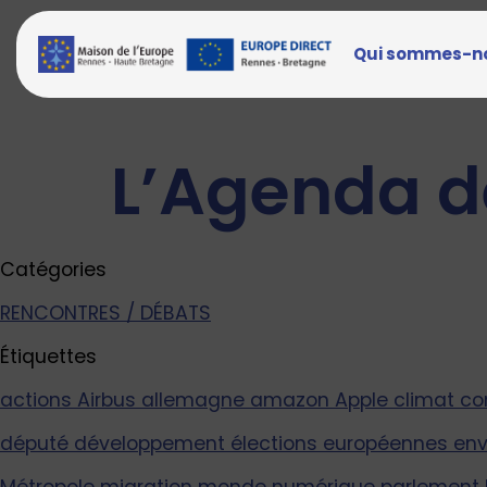
Qui sommes-n
L’Agenda de
Catégories
RENCONTRES / DÉBATS
Étiquettes
actions
Airbus
allemagne
amazon
Apple
climat
co
député
développement
élections européennes
en