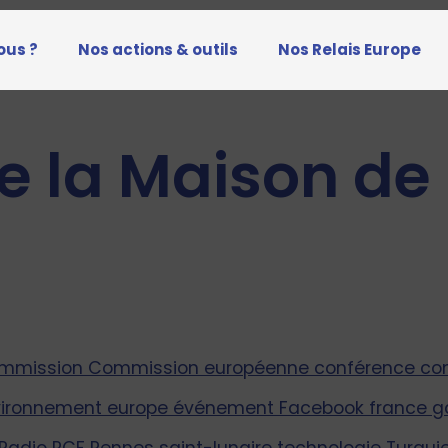
ous ?
Nos actions & outils
Nos Relais Europe
 la Maison de 
mmission
Commission européenne
conférence
co
vironnement
europe
événement
Facebook
france
g