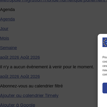
Métropole
migration
monde
numérique
parlement
Agenda
Agenda
Jour
Mois
Semaine
août 2026
Août 2026
Pou
coo
ces
Il n’y a aucun évènement à venir pour le moment.
nav
con
août 2026
Août 2026
Abonnez-vous au calendrier filtré
Ajouter au calendrier Timely
Ajouter à Google