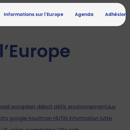
Informations sur l'Europe
Agenda
Adhésion
l’Europe
nseil européen
débat
défis environnementaux
afa
google
houtman
HUTIN
Information
lutte