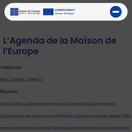
L’Agenda de la Maison de
l’Europe
Catégories
RENCONTRES / DÉBATS
Étiquettes
actions
Airbus
allemagne
amazon
Apple
climat
commission
Commission européenne
conférence
conseil européen
débat
défis
environnementaux
député
développement
élections européennes