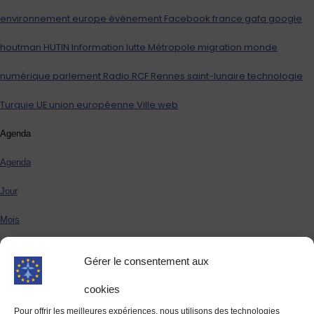
environnement
europe
événement
Facebook
france
gafa
google
houtman
HUTIN
Information
lutte
Métropole
migration
monde
numérique
parlement
Radio
RCF
Rennes
saint-lunaire
technologie
Turquie
UE
union européenne
Ville
web
Agenda
Agenda
Jour
Mois
Semaine
Gérer le consentement aux
août 2026
Août 2026
cookies
Il n’y a aucun évènement à venir pour le moment.
Pour offrir les meilleures expériences, nous utilisons des technologies