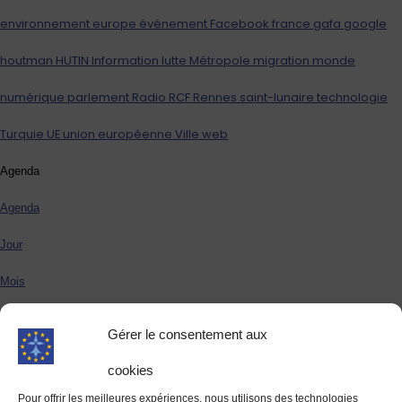
environnement
europe
événement
Facebook
france
gafa
google
houtman
HUTIN
Information
lutte
Métropole
migration
monde
numérique
parlement
Radio
RCF
Rennes
saint-lunaire
technologie
Turquie
UE
union européenne
Ville
web
Agenda
Agenda
Jour
Mois
Semaine
Gérer le consentement aux
août 2026
Août 2026
cookies
Il n’y a aucun évènement à venir pour le moment.
Pour offrir les meilleures expériences, nous utilisons des technologies