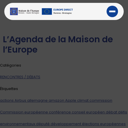
L’Agenda de la Maison de
l’Europe
Catégories
RENCONTRES / DÉBATS
Étiquettes
actions
Airbus
allemagne
amazon
Apple
climat
commission
Commission européenne
conférence
conseil européen
débat
défis
environnementaux
député
développement
élections européennes