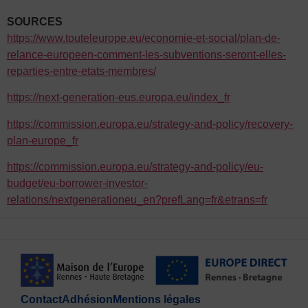
SOURCES
https://www.touteleurope.eu/economie-et-social/plan-de-
relance-europeen-comment-les-subventions-seront-elles-
reparties-entre-etats-membres/
https://next-generation-eus.europa.eu/index_fr
https://commission.europa.eu/strategy-and-policy/recovery-
plan-europe_fr
https://commission.europa.eu/strategy-and-policy/eu-
budget/eu-borrower-investor-
relations/nextgenerationeu_en?prefLang=fr&etrans=fr
Contact
Adhésion
Mentions légales