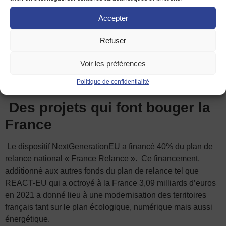
Accepter
Refuser
Voir les préférences
Politique de confidentialité
Des projets qui font bouger la
France
Le dispositif NextGenerationEU a financé 40% du plan de
relance national « France Relance ». Ce financement,
additionné aux autres fonds du plan de relance tel que
REACT-EU qui a octroyé à la France 3,09 milliards d’euros
en 2021 a donné lieu à une modernisation des territoires
français tant sur le plan écologique, numérique mais aussi
énergétique.