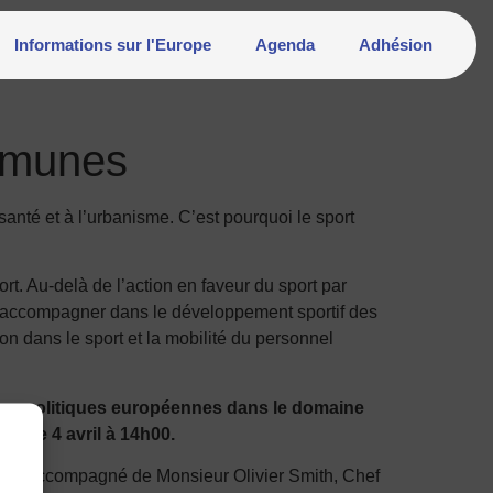
Informations sur l'Europe
Agenda
Adhésion
ommunes
 santé et à l’urbanisme. C’est pourquoi le sport
rt. Au-delà de l’action en faveur du sport par
 et accompagner dans le développement sportif des
n dans le sport et la mobilité du personnel
es politiques européennes dans le domaine
ié le 4 avril à 14h00.
sera accompagné de Monsieur Olivier Smith, Chef