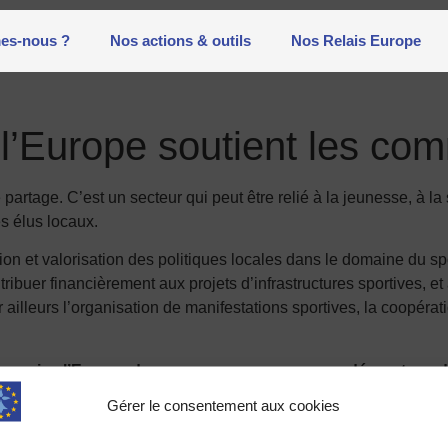
es-nous ?
Nos actions & outils
Nos Relais Europe
: l’Europe soutient les c
e partage. C’est un secteur qui peut être relié à la jeunesse, à la
es élus locaux.
ion et valorisation des politiques locales dans le domaine du spo
tribuer financièrement aux projets d’infrastructures sportives,
lleurs l’organisation de manifestations sportives, la coopératio
service l’Europe des communes, propose un décryptage d
opportunités de financement, dans le cadre d’un webinaire déd
Gérer le consentement aux cookies
résentation régionale de la Commission européenne en France 