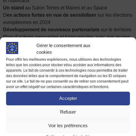
et nationaux
Un stand
au Salon Terres et Maires et au Space
D
es actions fortes en vue de sensibiliser
sur les élections
européennes en 2024
Développement de nouveaux partenariats
sur le territoire
Plan d’actions innovantes et transversales avec nos jeunes
ambassadeurs
Gérer le consentement aux
Réflexions sur l’aménagement de l’espace d’accueil de la
cookies
MDE
Pour offrir les meilleures expériences, nous utilisons des technologies
telles que les cookies pour stocker et/ou accéder aux informations des
L’équipe n’a pas ménagé ses efforts pour rendre
appareils. Le fait de consentir à ces technologies nous permettra de traiter
des données telles que le comportement de navigation ou les ID uniques
l’Europe plus proche des Bretons et des Bretonnes.
sur ce site. Le fait de ne pas consentir ou de retirer son consentement peut
Et nous continuerons plus que jamais de le faire ! Pour
avoir un effet négatif sur certaines caractéristiques et fonctions.
cela, nous avons besoin de votre soutien !
Accepter
Rapport d’activité 2023
Refuser
Voir les préférences