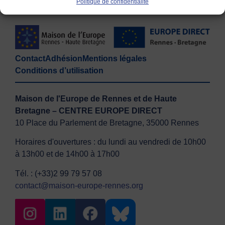
Politique de confidentialité
Contact
Adhésion
Mentions légales
Conditions d’utilisation
Maison de l'Europe de Rennes et de Haute
Bretagne – CENTRE EUROPE DIRECT
10 Place du Parlement de Bretagne, 35000 Rennes
Horaires d'ouvertures : du lundi au vendredi de 10h00
à 13h00 et de 14h00 à 17h00
Tél. : (+33)2 99 79 57 08
contact@maison-europe-rennes.org