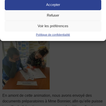
Accepter
l’anonymat en ligne.
“
Les élèves sont très satisfaits de cette
expérience !”
d’après Florence Bonnier, leur enseignante.
Refuser
Voir les préférences
Politique de confidentialité
En amont de cette animation, nous avons envoyé des
documents préparatoires à Mme Bonnier, afin qu’elle puisse