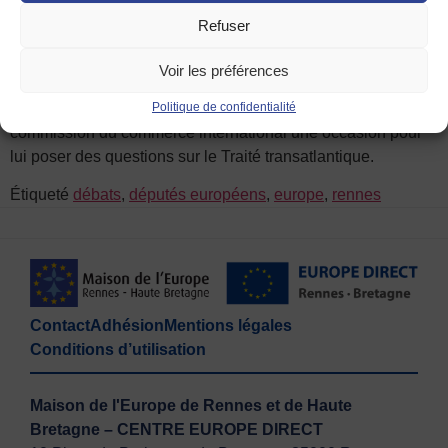
Nous vous attendons nombreux pour ce nouvelle rencontre
Refuser
avec vos députés européens de la circonscription Ouest !
Vous pourrez leur poser toutes vos questions sur le
Voir les préférences
fonctionnement du Parlement, le rôle d’un député européen,
leur dossier du moment … M. Maurel est membre de la
Politique de confidentialité
commission du commerce international une occasion pour
lui poser des questions sur le Traité transatlantique.
Étiqueté
débats
,
députés européens
,
europe
,
rennes
Contact
Adhésion
Mentions légales
Conditions d’utilisation
Maison de l'Europe de Rennes et de Haute
Bretagne – CENTRE EUROPE DIRECT