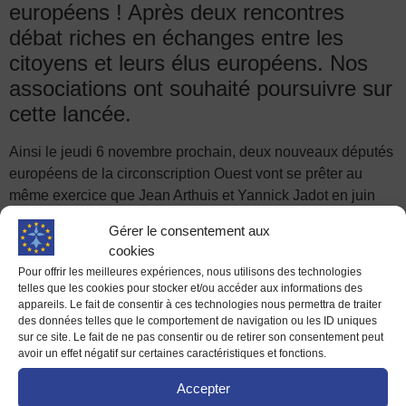
européens ! Après deux rencontres
débat riches en échanges entre les
citoyens et leurs élus européens. Nos
associations ont souhaité poursuivre sur
cette lancée.
Ainsi le jeudi 6 novembre prochain, deux nouveaux députés
européens de la circonscription Ouest vont se prêter au
même exercice que Jean Arthuis et Yannick Jadot en juin
dernier et Alain Cadec en septembre dernier.
Gérer le consentement aux
cookies
Le 6 novembre au café Häagens-Dazs à proximité de
Pour offrir les meilleures expériences, nous utilisons des technologies
l’opéra de Rennes et en face de la Mairie vous pourrez
telles que les cookies pour stocker et/ou accéder aux informations des
échanger et débattre avec :
appareils. Le fait de consentir à ces technologies nous permettra de traiter
des données telles que le comportement de navigation ou les ID uniques
Emmanuel MAUREL
, député
sur ce site. Le fait de ne pas consentir ou de retirer son consentement peut
européen du groupe des Socialistes et Démocrates, et
avoir un effet négatif sur certaines caractéristiques et fonctions.
Gilles LEBRETON
, député européen issu du groupe des
Accepter
Non inscrits (Front national)