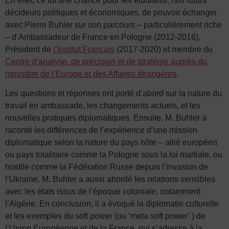
En effet, ce fut une chance pour les étudiants, nos futurs
décideurs politiques et économiques, de pouvoir échanger
avec Pierre Buhler sur son parcours – particulièrement riche
– d’Ambassadeur de France en Pologne (2012-2016),
Président de
l’Institut Français
(2017-2020) et membre du
Centre d’analyse, de précision et de stratégie auprès du
ministère de l’Europe et des Affaires étrangères
.
Les questions et réponses ont porté d’abord sur la nature du
travail en ambassade, les changements actuels, et les
nouvelles pratiques diplomatiques. Ensuite, M. Buhler a
raconté les différences de l’expérience d’une mission
diplomatique selon la nature du pays hôte – allié européen
ou pays totalitaire comme la Pologne sous la loi martiale, ou
hostile comme la Fédération Russe depuis l’invasion de
l’Ukraine. M. Buhler a aussi abordé les relations sensibles
avec les états issus de l’époque coloniale, notamment
l’Algérie. En conclusion, il a évoqué la diplomatie culturelle
et les exemples du soft power (ou ‘meta soft power’ ) de
l’Union Européenne et de la France, qui s’adresse à la