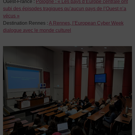
Ouest-France :
Pologne : « Les pays d’Europe centrale ont
subi des épisodes tragiques qu’aucun pays de l’Ouest n’a
vécus »
Destination Rennes :
A Rennes, l’European Cyber Week
dialogue avec le monde culturel