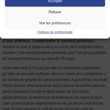
Accepter
ministériel et Président de l’Institut Français. Il enseigne
aussi à
Sciences Po Paris
– à Berlin et à Natolin (Pologne).
Refuser
Et à la lumière de toutes ses expérience et activités, il a
publié de nombreux ouvrages, aussi que des articles parus
Voir les préférences
dans des revues internationales ou des quotidiens.
Politique de confidentialité
Son dernier livre, paru cette année :«
Pologne, histoire
d’une ambition. Comprendre le moment polonais
»
retrace ce que le pays a vécu au cours des vingt dernières
années : une transformation profonde que l’on peut qualifier
de tournant historique au sein de l’Europe.
Ayant été mise à l’écart par des circonstances politiques
qu’elle ne pouvait maîtriser, elle est restée en « périphérie »
du centre de gravité du vieux continent. Aujourd’hui, nous dit
Pierre Buhler, elle revient de façon pleine et entière dans le
giron européen où elle entend peser de son poids
géographique, économique et historique, en ayant acquis
une connaissance approfondie et vécue de ses voisins de
l’est. Et elle devient la clef de voûte de la sécurité de