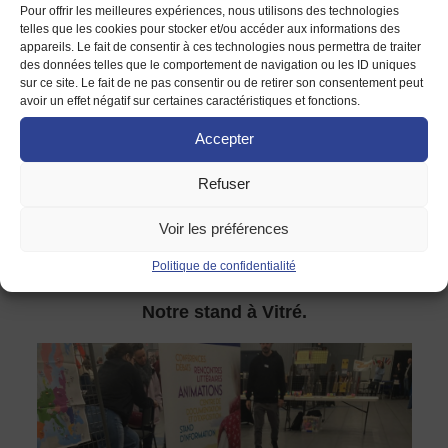
Pour offrir les meilleures expériences, nous utilisons des technologies
candidature. Elles se sont aussi intéressées aux activités de
telles que les cookies pour stocker et/ou accéder aux informations des
la Maison de l’Europe. Elles ont pu jouer à notre quiz
appareils. Le fait de consentir à ces technologies nous permettra de traiter
des données telles que le comportement de navigation ou les ID uniques
européen grâce à la grande roue colorée, et replacer des
sur ce site. Le fait de ne pas consentir ou de retirer son consentement peut
symboles sur notre grande carte en toile.
avoir un effet négatif sur certaines caractéristiques et fonctions.
Merci beaucoup à toutes les personnes qui sont venues
Accepter
échanger avec nous.
Refuser
À la prochaine !
Voir les préférences
Marie Junkerová
Politique de confidentialité
Notre stand à Vitré.