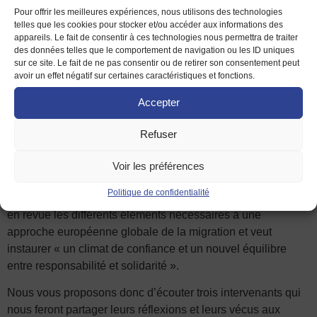
aussi au sein de chacun de nos pays membres : celui des
Pour offrir les meilleures expériences, nous utilisons des technologies
migrations.
telles que les cookies pour stocker et/ou accéder aux informations des
appareils. Le fait de consentir à ces technologies nous permettra de traiter
des données telles que le comportement de navigation ou les ID uniques
La Commission et le Parlement ont proposé au cours des
sur ce site. Le fait de ne pas consentir ou de retirer son consentement peut
années passées des solutions ou tout au moins des modus
avoir un effet négatif sur certaines caractéristiques et fonctions.
vivendi qui ont été plus ou moins bien respectés. La
Accepter
Déclaration Universelle des Droits de l’Homme stipule
pourtant dans son article 13 : « Toute personne a le droit de
Refuser
quitter tout pays, y compris le sien, et de revenir dans son
pays ».
Voir les préférences
En septembre 2020, la Commission européenne a proposé
Politique de confidentialité
un nouveau pacte sur la migration et l’asile : celui-ci passe
en revue les différents éléments nécessaires à une
approche européenne globale de la migration et veut
instaurer « un climat de confiance et un nouvel équilibre
entre responsabilité et solidarité ».
Nous vous proposons donc d’écouter trois intervenants qui
nous feront partager leurs réflexions et leurs vécus aux