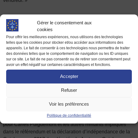
vendredi. »
Gérer le consentement aux
Un focus sur l’Espagne préparé par Eva, élève de
cookies
troisième en stage d’observation à la Maison de l’Europe
Pour offrir les meilleures expériences, nous utilisons des technologies
de Rennes
telles que les cookies pour stocker et/ou accéder aux informations des
appareils. Le fait de consentir à ces technologies nous permettra de traiter
En Espagne, le premier ministre, Pedro Sanchez, reconduit
des données telles que le comportement de navigation ou les ID uniques
pour un nouveau mandat après quatre mois de blocage et
sur ce site. Le fait de ne pas consentir ou de retirer son consentement peut
avoir un effet négatif sur certaines caractéristiques et fonctions.
un accord controversé avec les indépendantistes catalans
(lemonde.fr)
Accepter
« Le vote sur la reconduction de Pedro Sanchez au poste de
Premier ministre du gouvernement espagnol aura lieu ce
Refuser
jeudi 16 novembre. Le socialiste est assuré d’être reconduit,
après un accord avec les indépendantistes catalans.
Voir les préférences
L’accord entre les deux entités, finalisé à Bruxelles ces
Politique de confidentialité
derniers jours, stipule en effet qu’en échange d’une amnistie
pour Carles Puigdemont et les autres militants impliqués
dans le référendum et la déclaration d’indépendance de la