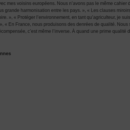
vec mes voisins européens. Nous n’avons pas le même cahier des 
us grande harmonisation entre les pays. », « Les clauses miroir
ire. », « Protéger l’environnement, en tant qu’agriculteur, je su
 », « En France, nous produisons des denrées de qualité. Nous
as récompensée, c’est même l’inverse. À quand une prime qualit
ennes