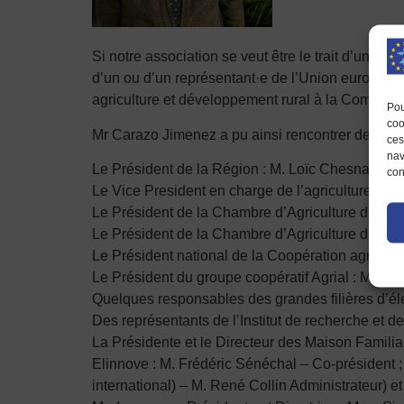
Si notre association se veut être le trait d’union
d’un ou d’un représentant·e de l’Union européenne
agriculture et développement rural à la Commis
Pou
coo
Mr Carazo Jimenez a pu ainsi rencontrer des acte
ces
nav
Le Président de la Région : M. Loïc Chesnais-Gi
con
Le Vice President en charge de l’agriculture à l
Le Président de la Chambre d’Agriculture de Bre
Le Président de la Chambre d’Agriculture d’Ille e
Le Président national de la Coopération agricol
Le Président du groupe coopératif Agrial : M. Ber
Quelques responsables des grandes filières d’é
Des représentants de l’Institut de recherche et
La Présidente et le Directeur des Maison Famili
Elinnove : M. Frédéric Sénéchal – Co-président 
international) – M. René Collin Administrateur) 