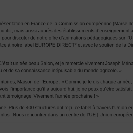
Représentation en France de la Commission européenne (Marseil
ublic, mais aussi auprès des établissements d’enseignement agr
pour discuter de notre offre d’animations pédagogiques sur l’U
âce à notre label EUROPE DIRECT* et avec le soutien de la Di
 C’était un très beau Salon, et je remercie vivement Joseph Mén
éseau et de sa connaissance inépuisable du monde agricole. »
rritoires, Maison de l’Europe : « Comme je le dis chaque anné
ois l’importance qu’il a aujourd’hui, je ne peux qu’être satisfait.
t témoignage. Vivement l’année prochaine ! »
e. Plus de 400 structures ont reçu ce label à travers l’Union 
nfos : Nous rencontrer dans un centre de l’UE | Union europée