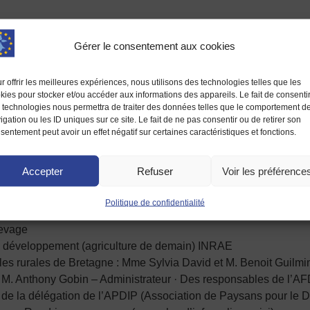
 entre l’Europe et les territoires, il nous semble essentiel d’av
Gérer le consentement aux cookies
, d’où pour cette édition l’organisation de la visite de Luis Ca
sion européenne.
r offrir les meilleures expériences, nous utilisons des technologies telles que les
kies pour stocker et/ou accéder aux informations des appareils. Le fait de consenti
urs clés du secteur en Bretagne tels que :
 technologies nous permettra de traiter des données telles que le comportement d
igation ou les ID uniques sur ce site. Le fait de ne pas consentir ou de retirer son
rard
sentement peut avoir un effet négatif sur certaines caractéristiques et fonctions.
a Région : M. Arnaud Lécuyer
tagne : M. André Sergent
Accepter
Refuser
Voir les préférence
t Vilaine : M. Loïc Guines
e : M. Dominique Chargé
Politique de confidentialité
nard Guillard
levage
 de développement (agriculture de demain) INRAE
ales rurales de Bretagne : Mme Sylvia David et M. Benoit Guilmi
; M. Anthony Gobin – Administrateur · Des responsables de l’AF
et de la délégation de l’APDIP (Association de Paysans pour le