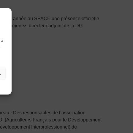
oir chaque année au SPACE une présence officielle
razo Jimenez, directeur adjoint de la DG
r à
e
s
neau · Des responsables de l’association
DI (Agriculteurs Français pour le Développement
 Développement Interprofessionnel) de