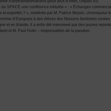
one Randriamaromanana (pour plus d’infos, cliquez ici)
 du SPACE une conférence intitulée « : « Échanges commerciaux
és et exportés ? », modérée par M. Patrice Moyon, chroniqueur 
à la remise d’Europass à des élèves des Maisons familiales rural
ne et en Irlande. Il a enfin été interviewé par des jeunes repor
et et M. Paul Hutin – responsables de la parution.