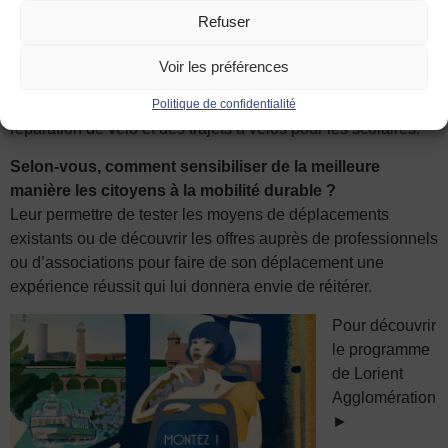
son vélo ou de découvrir une application de randonnée.
Refuser
Les communes prévoient également des animations
Voir les préférences
relayées par l’agglomération, telles que des balades en vélo
pour l’inauguration de la voie piétons vélos, des ateliers de
Politique de confidentialité
réparation de vélo et des trajets à vélos pour les scolaires.
Selon-vous, comment sensibiliser de la meilleure
manière les citoyens à la mobilité durable ?
Leur permettre de tester les moyens de déplacements
existants ou de découvrir les offres auprès de professionnels
ou d’associations pour faire de son déplacement une
expérience réussit qui lui donnera envie de réitérer.
Pour découvrir
le programme
de Lorient
Agglomération
►