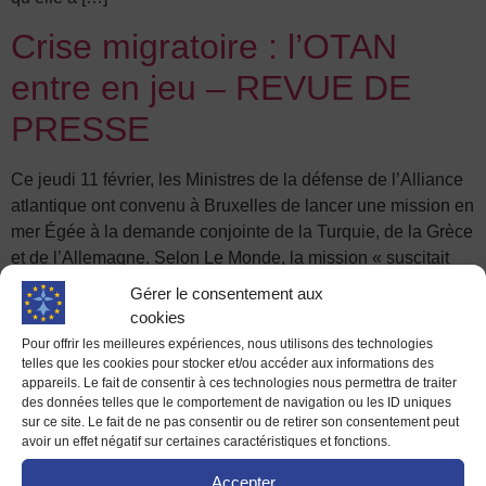
Crise migratoire : l’OTAN
entre en jeu – REVUE DE
PRESSE
Ce jeudi 11 février, les Ministres de la défense de l’Alliance
atlantique ont convenu à Bruxelles de lancer une mission en
mer Égée à la demande conjointe de la Turquie, de la Grèce
et de l’Allemagne. Selon Le Monde, la mission « suscitait
quelques interrogations quant à l’implication de militaires
Gérer le consentement aux
dans un projet visant clairement à ralentir les […]
cookies
Pour offrir les meilleures expériences, nous utilisons des technologies
ERASMUS : Cela n’est pas
telles que les cookies pour stocker et/ou accéder aux informations des
appareils. Le fait de consentir à ces technologies nous permettra de traiter
qu’une année dans ta vie,
des données telles que le comportement de navigation ou les ID uniques
sur ce site. Le fait de ne pas consentir ou de retirer son consentement peut
mais une vie dans une
avoir un effet négatif sur certaines caractéristiques et fonctions.
année.
Accepter