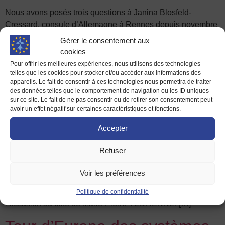
Nous avons posés trois questions à Janina Blosfeld-
Cressard, consule d’Allemagne à Rennes depuis novembre
2017. Elle nous explique son rôle, nous parle de son
Gérer le consentement aux
sentiment européen et de sa vision de l’avenir de l’Union
cookies
européenne. En quoi consiste votre fonction en tant que
Pour offrir les meilleures expériences, nous utilisons des technologies
représentante consulaire? Depuis novembre 2017, je suis
telles que les cookies pour stocker et/ou accéder aux informations des
appareils. Le fait de consentir à ces technologies nous permettra de traiter
consule honoraire de la République […]
des données telles que le comportement de navigation ou les ID uniques
sur ce site. Le fait de ne pas consentir ou de retirer son consentement peut
L’UE en débat à Cleunay !
avoir un effet négatif sur certaines caractéristiques et fonctions.
Accepter
Depuis plus d’un an, la Maison de l’Europe travaille avec le
Centre social de Cleunay pour proposer des cafés
Refuser
européens et cafés débats sur l’Union européenne.
Découverte des pays européens, débat sur le BREXIT,
Voir les préférences
institutions et politiques européennes… tous ces thèmes ont
notamment été abordés. Le prochain rendez-vous sera
Politique de confidentialité
l’occasion au côté de Marie-Pierre VEDRENNE, […]